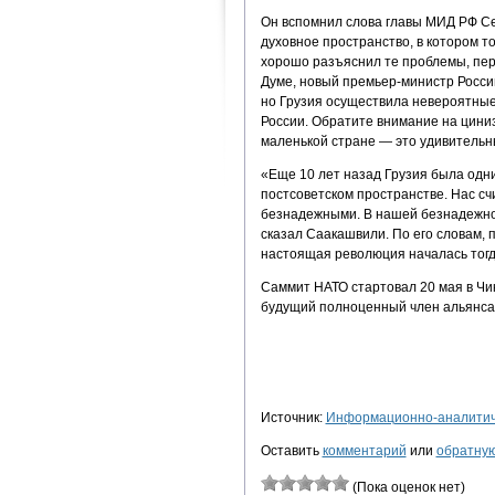
Он вспомнил слова главы МИД РФ Се
духовное пространство, в котором т
хорошо разъяснил те проблемы, пер
Думе, новый премьер-министр России
но Грузия осуществила невероятные
России. Обратите внимание на цини
маленькой стране — это удивительн
«Еще 10 лет назад Грузия была одн
постсоветском пространстве. Нас с
безнадежными. В нашей безнадежной
сказал Саакашвили. По его словам, 
настоящая революция началась тогд
Саммит НАТО стартовал 20 мая в Чик
будущий полноценный член альянса
Источник:
Информационно-аналитиче
Оставить
комментарий
или
обратную
(Пока оценок нет)