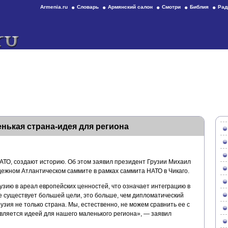
Armenia.ru
Словарь
Армянский салон
Смотри
Библия
Рад
енькая страна-идея для региона
ТО, создают историю. Об этом заявил президент Грузии Михаил
ежном Атлантическом саммите в рамках саммита НАТО в Чикаго.
узию в ареал европейских ценностей, что означает интеграцию в
е существует большей цели, это больше, чем дипломатический
зия не только страна. Мы, естественно, не можем сравнить ее с
вляется идеей для нашего маленького региона», — заявил