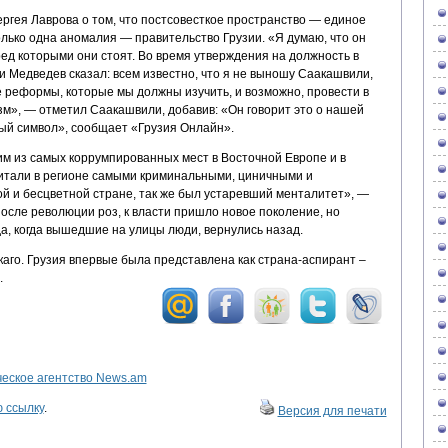
ргея Лаврова о том, что постсовесткое пространство — единое
олько одна аномалия — правительство Грузии. «Я думаю, что он
ед которыми они стоят. Во время утверждения на должность в
 Медведев сказал: всем известно, что я не выношу Саакашвили,
 реформы, которые мы должны изучить, и возможно, провести в
зм», — отметил Саакашвили, добавив: «Он говорит это о нашей
ый символ», сообщает «Грузия Онлайн».
им из самых коррумпированных мест в Восточной Европе и в
читали в регионе самыми криминальными, циничными и
 и бесцветной стране, так же был устаревший менталитет», —
после революции роз, к власти пришло новое поколение, но
а, когда вышедшие на улицы люди, вернулись назад.
аго. Грузия впервые была представлена как страна-аспирант –
.
ское агентство News.am
 ссылку
.
Версия для печати