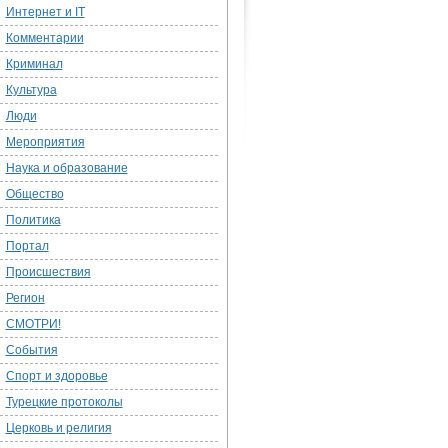
Интернет и IT
Комментарии
Криминал
Культура
Люди
Мероприятия
Наука и образование
Общество
Политика
Портал
Происшествия
Регион
СМОТРИ!
События
Спорт и здоровье
Турецкие протоколы
Церковь и религия