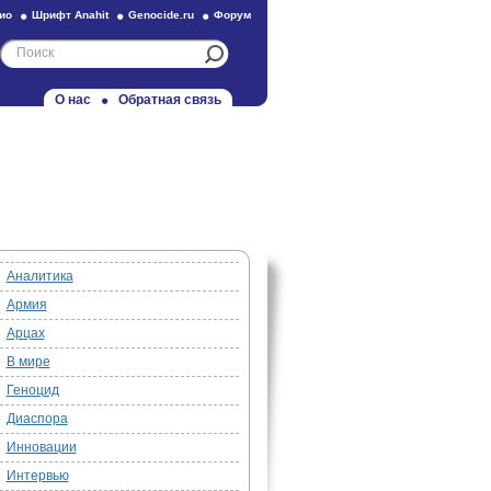
ио
Шрифт Anahit
Genocide.ru
Форум
О нас
Обратная связь
Аналитика
Армия
Арцах
В мире
Геноцид
Диаспора
Инновации
Интервью