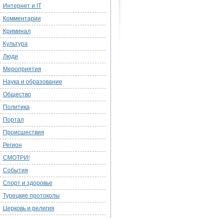
Интернет и IT
Комментарии
Криминал
Культура
Люди
Мероприятия
Наука и образование
Общество
Политика
Портал
Происшествия
Регион
СМОТРИ!
События
Спорт и здоровье
Турецкие протоколы
Церковь и религия