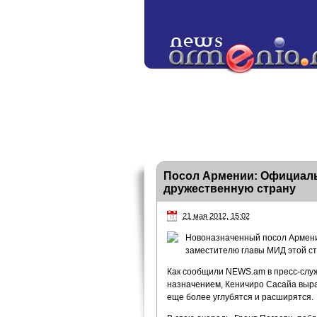
Посол Армении: Официаль
дружественную страну
21 мая 2012, 15:02
Новоназначенный посол Армении
заместителю главы МИД этой с
Как сообщили NEWS.am в пресс-слу
назначением, Кеничиро Сасайа выра
еще более углубятся и расширятся.