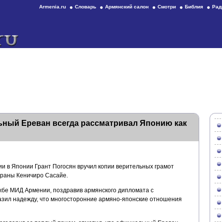
Armenia.ru
Словарь
Армянский салон
Смотри
Библия
Рад
ный Ереван всегда рассматривал Японию как
 в Японии Грант Погосян вручил копии верительных грамот
траны Кеничиро Сасайе.
жбе МИД Армении, поздравив армянского дипломата с
зил надежду, что многосторонние армяно-японские отношения