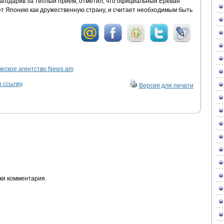
лагодарив за теплый прием, отметил, что официальный Ереван
ет Японию как дружественную страну, и считает необходимым быть
ское агентство News.am
 ссылку
.
Версия для печати
ки комментария.