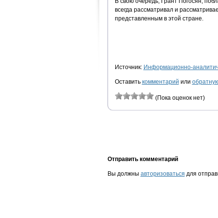
В свою очередь, Грант Погосян, поб
всегда рассматривал и рассматрива
представленным в этой стране.
Источник:
Информационно-аналитиче
Оставить
комментарий
или
обратную
(Пока оценок нет)
Отправить комментарий
Вы должны
авторизоваться
для отправ