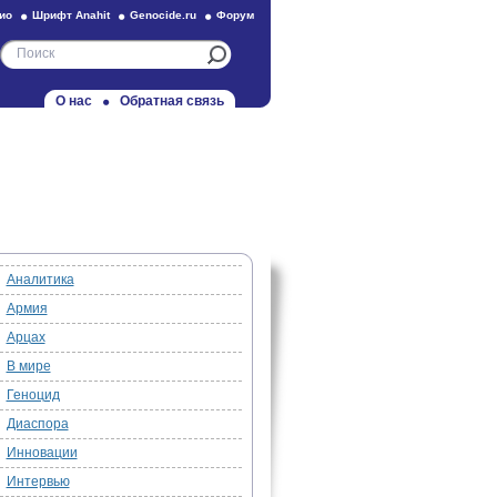
ио
Шрифт Anahit
Genocide.ru
Форум
О нас
Обратная связь
Аналитика
Армия
Арцах
В мире
Геноцид
Диаспора
Инновации
Интервью