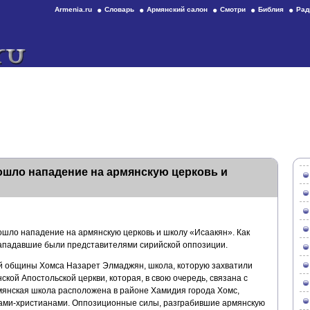
Armenia.ru
Словарь
Армянский салон
Смотри
Библия
Рад
ошло нападение на армянскую церковь и
ошло нападение на армянскую церковь и школу «Исаакян». Как
нападавшие были представителями сирийской оппозиции.
й общины Хомса Назарет Элмаджян, школа, которую захватили
ой Апостольской церкви, которая, в свою очередь, связана с
янская школа расположена в районе Хамидия города Хомс,
ми-христианами. Оппозиционные силы, разграбившие армянскую