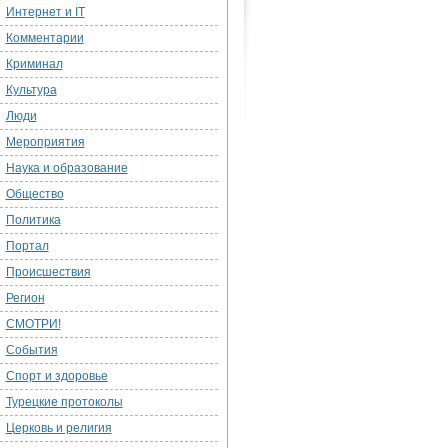
Интернет и IT
Комментарии
Криминал
Культура
Люди
Мероприятия
Наука и образование
Общество
Политика
Портал
Происшествия
Регион
СМОТРИ!
События
Спорт и здоровье
Турецкие протоколы
Церковь и религия