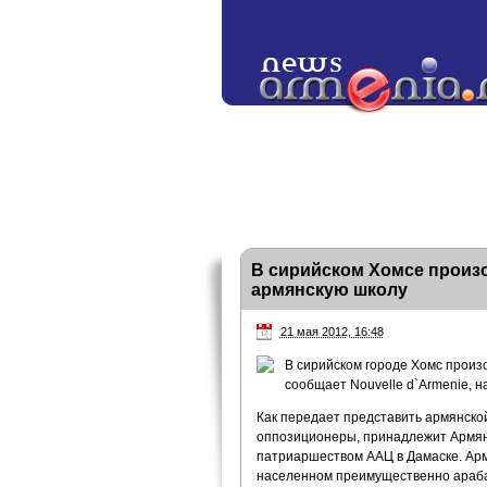
В сирийском Хомсе произ
армянскую школу
21 мая 2012, 16:48
В сирийском городе Хомс произ
сообщает Nouvelle d`Armenie, 
Как передает представить армянско
оппозиционеры, принадлежит Армянск
патриаршеством ААЦ в Дамаске. Арм
населенном преимущественно араба