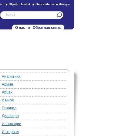
ио
Шрифт Anahit
Genocide.ru
Форум
О нас
Обратная связь
Аналитика
Армия
Арцах
В мире
Геноцид
Диаспора
Инновации
Интервью