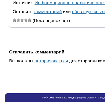
Источник:
Информационно-аналитическое 
Оставить
комментарий
или
обратную ссыл
(Пока оценок нет)
Отправить комментарий
Вы должны
авторизоваться
для отправки ко
©
ՍԹ
-
ՍԺԱ
Armenia.ru
, «Медиафабрика „Аракс“». Свид