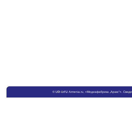
©
ՍԹ
-
ՍԺԱ
Armenia.ru
, «Медиафабрика „Аракс“». Свид