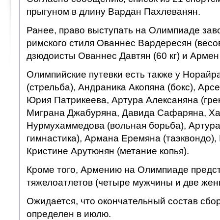
прыгуном в длину Вардан Пахлеванян.
Ранее, право выступать на Олимпиаде заво
римского стиля Ованнес Вардересян (весова
дзюдоисты Ованнес Давтян (60 кг) и Армен 
Олимпийские путевки есть также у Норайр
(стрельба), Андраника Акопяна (бокс), Ар
Юрия Патрикеева, Артура Алексаняна (грек
Миграна Джабуряна, Давида Сафаряна, Х
Нурмухаммедова (вольная борьба), Артура
гимнастика), Армана Еремяна (таэквондо),
Кристине Арутюнян (метание копья).
Кроме того, Армению на Олимпиаде предс
тяжелоатлетов (четыре мужчины и две жен
Ожидается, что окончательный состав сбо
определен в июлю.