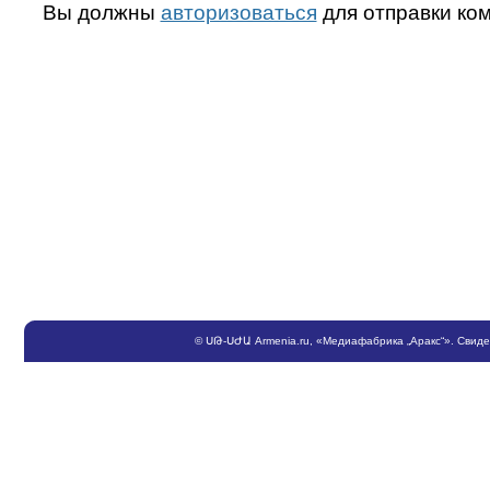
Вы должны
авторизоваться
для отправки ко
©
ՍԹ
-
ՍԺԱ
Armenia.ru
, «Медиафабрика „Аракс“». Свид