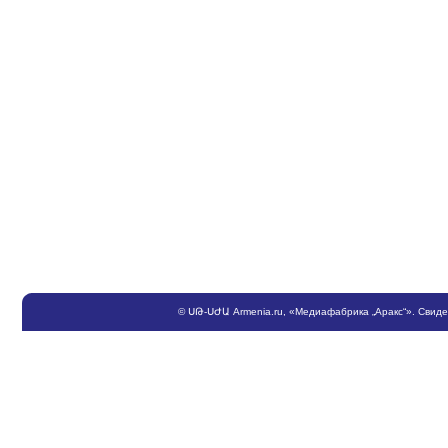
©
ՍԹ
-
ՍԺԱ
Armenia.ru
, «Медиафабрика „Аракс“». Свид