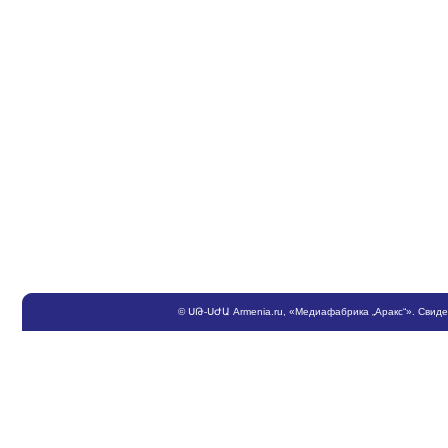
©
ՍԹ
-
ՍԺԱ
Armenia.ru
, «Медиафабрика „Аракс“». Свид