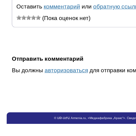
Оставить
комментарий
или
обратную ссыл
(Пока оценок нет)
Отправить комментарий
Вы должны
авторизоваться
для отправки ко
©
ՍԹ
-
ՍԺԱ
Armenia.ru
, «Медиафабрика „Аракс“». Свид