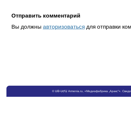
Отправить комментарий
Вы должны
авторизоваться
для отправки ко
©
ՍԹ
-
ՍԺԱ
Armenia.ru
, «Медиафабрика „Аракс“». Свид