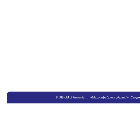
©
ՍԹ
-
ՍԺԱ
Armenia.ru
, «Медиафабрика „Аракс“». Свид