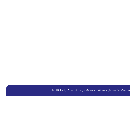
©
ՍԹ
-
ՍԺԱ
Armenia.ru
, «Медиафабрика „Аракс“». Свид