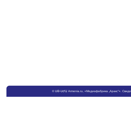
©
ՍԹ
-
ՍԺԱ
Armenia.ru
, «Медиафабрика „Аракс“». Свид