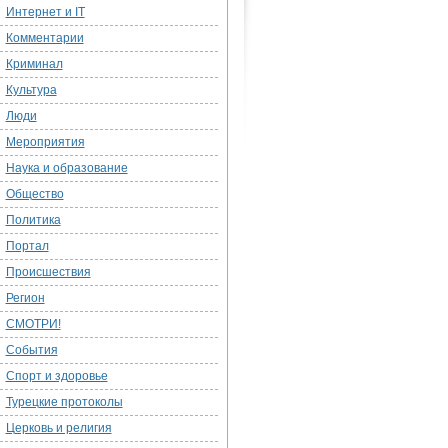
Интернет и IT
Комментарии
Криминал
Культура
Люди
Мероприятия
Наука и образование
Общество
Политика
Портал
Происшествия
Регион
СМОТРИ!
События
Спорт и здоровье
Турецкие протоколы
Церковь и религия