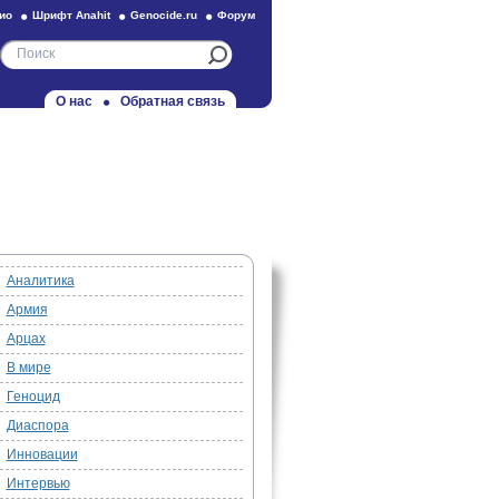
ио
Шрифт Anahit
Genocide.ru
Форум
О нас
Обратная связь
Аналитика
Армия
Арцах
В мире
Геноцид
Диаспора
Инновации
Интервью