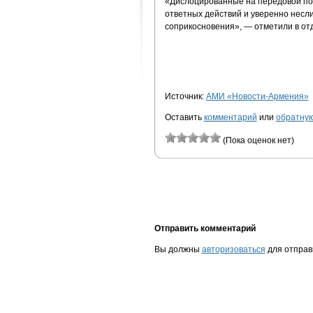
«Дислоцированные на передовой по
ответных действий и уверенно несл
соприкосновения», — отметили в от
Источник:
АМИ «Новости-Армения»
Оставить
комментарий
или
обратную
(Пока оценок нет)
Отправить комментарий
Вы должны
авторизоваться
для отправ