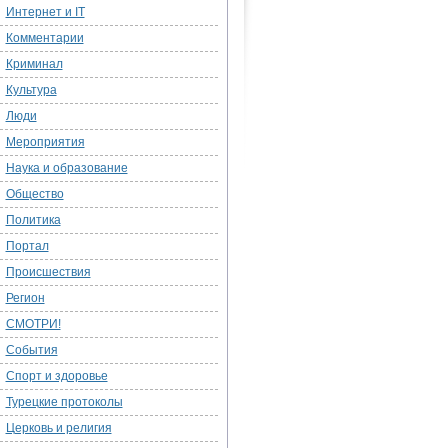
Интернет и IT
Комментарии
Криминал
Культура
Люди
Мероприятия
Наука и образование
Общество
Политика
Портал
Происшествия
Регион
СМОТРИ!
События
Спорт и здоровье
Турецкие протоколы
Церковь и религия