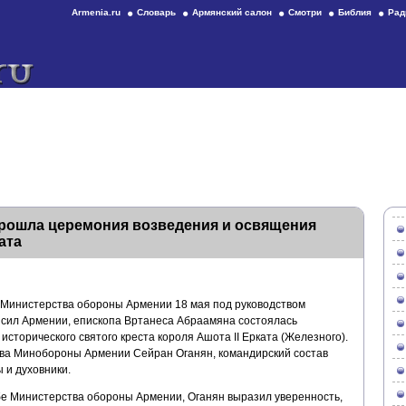
Armenia.ru
Словарь
Армянский салон
Смотри
Библия
Рад
ошла церемония возведения и освящения
ата
 Министерства обороны Армении 18 мая под руководством
сил Армении, епископа Вртанеса Абраамяна состоялась
сторического святого креста короля Ашота II Ерката (Железного).
ава Минобороны Армении Сейран Оганян, командирский состав
 и духовники.
е Министерства обороны Армении, Оганян выразил уверенность,