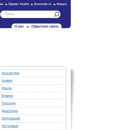
ио
Шрифт Anahit
Genocide.ru
Форум
О нас
Обратная связь
Аналитика
Армия
Арцах
В мире
Геноцид
Диаспора
Инновации
Интервью