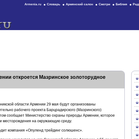
Armenia.ru
Словарь
Армянский салон
Смотри
Библия
Рад
ении откроется Мазринское золоторудное
никской области Армении 29 мая будут организованы
ельно рабочего проекта Барцрадирского (Мазринского)
этом сообщает Министерство охраны природы Армении, которое
ии месторождения на окружающую среду.
дит компания «Опуленд трейдинг солюшенс».