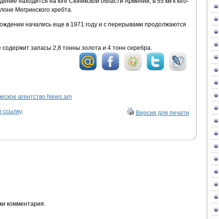
ние находится на юге Сюникской области Армении, в 55 км к юго-
клоне Мегринского хребта.
ождении начались еще в 1971 году и с перерывами продолжаются
содержит запасы 2,8 тонны золота и 4 тонн серебра.
ское агентство News.am
 ссылку
.
Версия для печати
ки комментария.