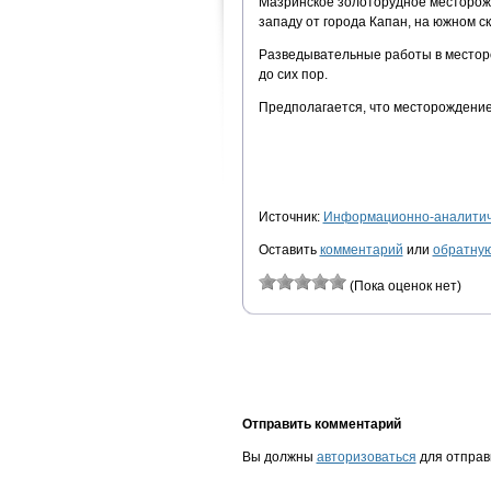
Мазринское золоторудное месторожде
западу от города Капан, на южном с
Разведывательные работы в местор
до сих пор.
Предполагается, что месторождение 
Источник:
Информационно-аналитиче
Оставить
комментарий
или
обратную
(Пока оценок нет)
Отправить комментарий
Вы должны
авторизоваться
для отправ