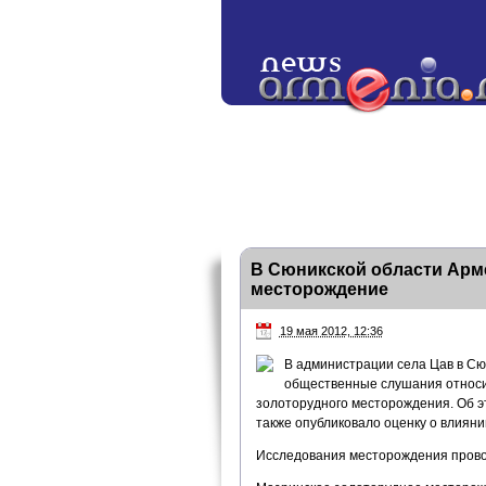
В Сюникской области Арм
месторождение
19 мая 2012, 12:36
В администрации села Цав в Сю
общественные слушания относит
золоторудного месторождения. Об 
также опубликовало оценку о влиян
Исследования месторождения прово