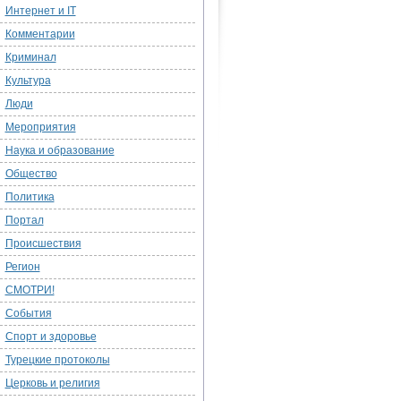
Интернет и IT
Комментарии
Криминал
Культура
Люди
Мероприятия
Наука и образование
Общество
Политика
Портал
Происшествия
Регион
СМОТРИ!
События
Спорт и здоровье
Турецкие протоколы
Церковь и религия