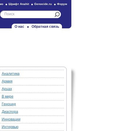
ио
Шрифт Anahit
Genocide.ru
Форум
О нас
Обратная связь
Аналитика
Армия
Арцах
В мире
Геноцид
Диаспора
Инновации
Интервью