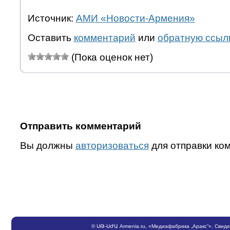
Источник:
АМИ «Новости-Армения»
Оставить
комментарий
или
обратную ссыл
(Пока оценок нет)
Отправить комментарий
Вы должны
авторизоваться
для отправки ко
©
ՍԹ
-
ՍԺԱ
Armenia.ru
, «Медиафабрика „Аракс“». Свид