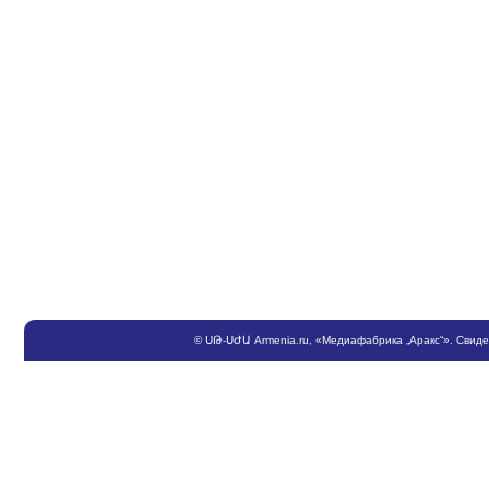
©
ՍԹ
-
ՍԺԱ
Armenia.ru
, «Медиафабрика „Аракс“». Свид