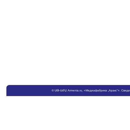
©
ՍԹ
-
ՍԺԱ
Armenia.ru
, «Медиафабрика „Аракс“». Свид