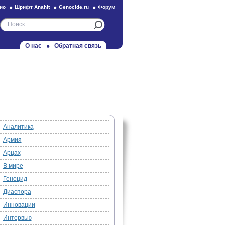
ио
Шрифт Anahit
Genocide.ru
Форум
О нас
Обратная связь
Аналитика
Армия
Арцах
В мире
Геноцид
Диаспора
Инновации
Интервью