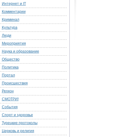
Интернет и IT
Комментарии
Криминал
Культура
Люди
Мероприятия
Наука и образование
Общество
Политика
Портал
Происшествия
Регион
СМОТРИ!
События
Спорт и здоровье
Турецкие протоколы
Церковь и религия