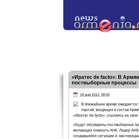
«Иратес de facto»: В Арм
поствыборные процессы
18 мая 2012, 08:00
В ближайшее время ожидается за
партий, входящих в состав Армя
«Иратес de facto», ссылаясь на свои
«Будут обсуждены поствыборные про
желающих покинуть АНК. Лидер АНК 
создавшейся ситуации и, как переда