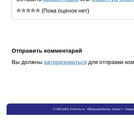
(Пока оценок нет)
Отправить комментарий
Вы должны
авторизоваться
для отправки ко
©
ՍԹ
-
ՍԺԱ
Armenia.ru
, «Медиафабрика „Аракс“». Свид