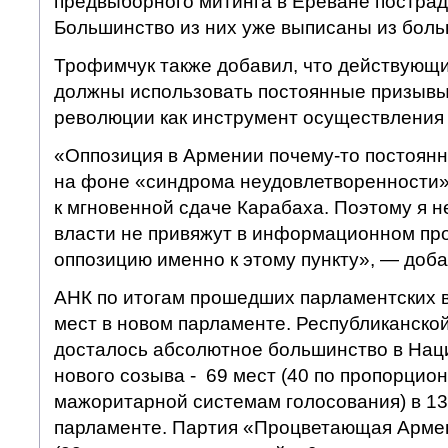
предвыборного митинга в Ереване пострад
Большинство из них уже выписаны из бол
Трофимчук также добавил, что действующ
должны использовать постоянные призывы
революции как инструмент осуществления
«Оппозиция в Армении почему-то постоян
на фоне «синдрома неудовлетворенности»
к мгновенной сдаче Карабаха. Поэтому я н
власти не привяжут в информационном пр
оппозицию именно к этому пункту», — доба
АНК по итогам прошедших парламентских 
мест в новом парламенте. Республиканско
досталось абсолютное большинство в На
нового созыва - 69 мест (40 по пропорцион
мажоритарной системам голосования) в 1
парламенте. Партия «Процветающая Армен