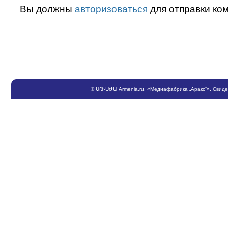
Вы должны
авторизоваться
для отправки ко
©
ՍԹ
-
ՍԺԱ
Armenia.ru
, «Медиафабрика „Аракс“». Свид