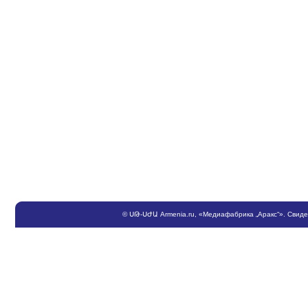
©
ՍԹ
-
ՍԺԱ
Armenia.ru
, «Медиафабрика „Аракс“». Свид