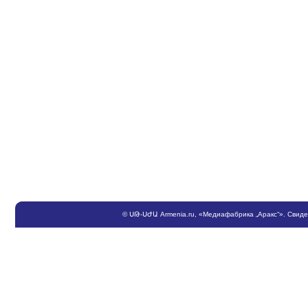
©
ՍԹ
-
ՍԺԱ
Armenia.ru
, «Медиафабрика „Аракс“». Свид