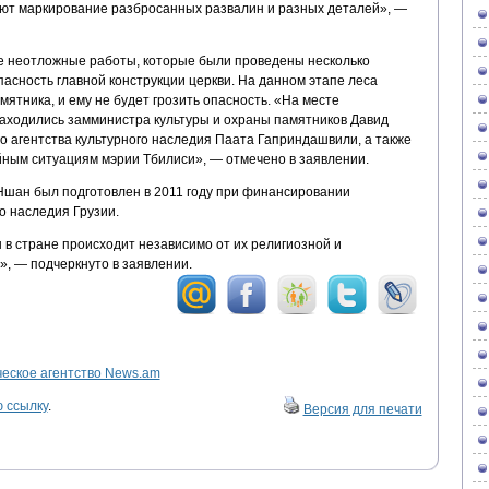
ют маркирование разбросанных развалин и разных деталей», —
е неотложные работы, которые были проведены несколько
пасность главной конструкции церкви. На данном этапе леса
мятника, и ему не будет грозить опасность. «На месте
находились замминистра культуры и охраны памятников Давид
о агентства культурного наследия Паата Гаприндашвили, а также
ным ситуациям мэрии Тбилиси», — отмечено в заявлении.
шан был подготовлен в 2011 году при финансировании
о наследия Грузии.
в стране происходит независимо от их религиозной и
, — подчеркнуто в заявлении.
ское агентство News.am
 ссылку
.
Версия для печати