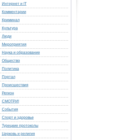
Интернет и IT
Комментарии
Криминал
Культура
Люди
Мероприятия
Наука и образование
Общество
Политика
Портал
Происшествия
Регион
СМОТРИ!
События
Спорт и здоровье
Турецкие протоколы
Церковь и религия