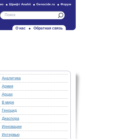
ио
Шрифт Anahit
Genocide.ru
Форум
О нас
Обратная связь
Аналитика
Армия
Арцах
В мире
Геноцид
Диаспора
Инновации
Интервью