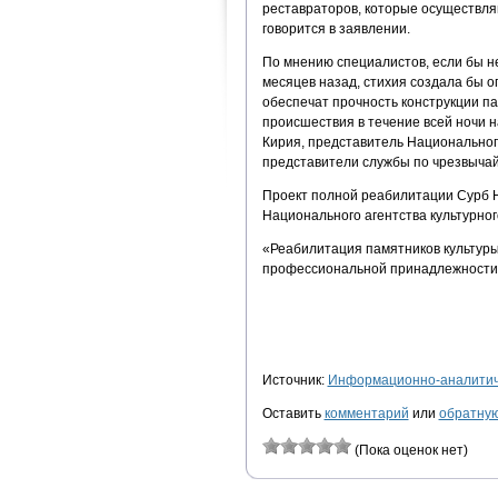
реставраторов, которые осуществля
говорится в заявлении.
По мнению специалистов, если бы н
месяцев назад, стихия создала бы о
обеспечат прочность конструкции па
происшествия в течение всей ночи 
Кирия, представитель Национальног
представители службы по чрезвычай
Проект полной реабилитации Сурб Н
Национального агентства культурног
«Реабилитация памятников культуры 
профессиональной принадлежности»
Источник:
Информационно-аналитиче
Оставить
комментарий
или
обратную
(Пока оценок нет)