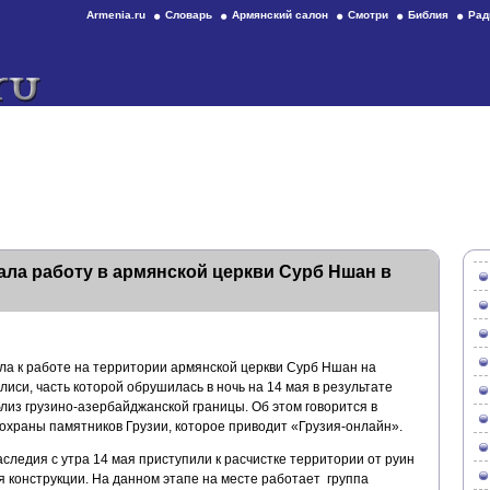
Armenia.ru
Словарь
Армянский салон
Смотри
Библия
Рад
ала работу в армянской церкви Сурб Ншан в
ла к работе на территории армянской церкви Сурб Ншан на
иси, часть которой обрушилась в ночь на 14 мая в результате
лиз грузино-азербайджанской границы. Об этом говорится в
охраны памятников Грузии, которое приводит «Грузия-онлайн».
ледия с утра 14 мая приступили к расчистке территории от руин
 конструкции. На данном этапе на месте работает группа