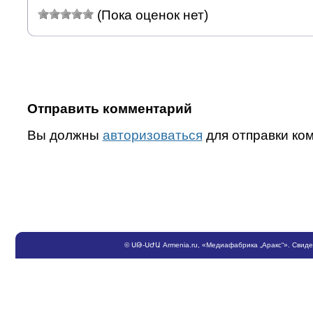
(Пока оценок нет)
Отправить комментарий
Вы должны
авторизоваться
для отправки ко
©
ՍԹ
-
ՍԺԱ
Armenia.ru
, «Медиафабрика „Аракс“». Свид