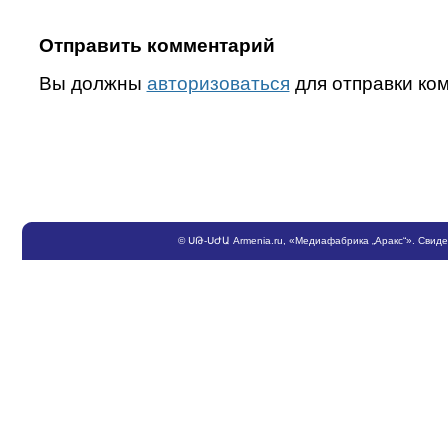
Отправить комментарий
Вы должны
авторизоваться
для отправки ко
©
ՍԹ
-
ՍԺԱ
Armenia.ru
, «Медиафабрика „Аракс“». Свид