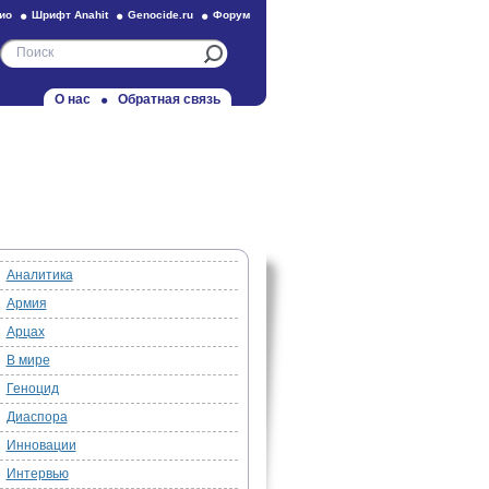
ио
Шрифт Anahit
Genocide.ru
Форум
О нас
Обратная связь
Аналитика
Армия
Арцах
В мире
Геноцид
Диаспора
Инновации
Интервью