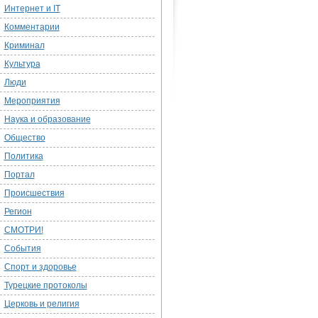
Интернет и IT
Комментарии
Криминал
Культура
Люди
Мероприятия
Наука и образование
Общество
Политика
Портал
Происшествия
Регион
СМОТРИ!
События
Спорт и здоровье
Турецкие протоколы
Церковь и религия