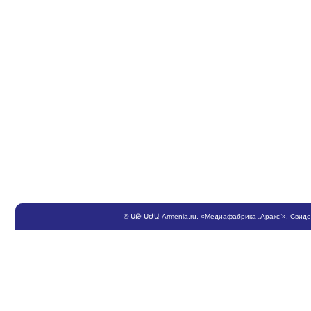
©
ՍԹ
-
ՍԺԱ
Armenia.ru
, «Медиафабрика „Аракс“». Свид