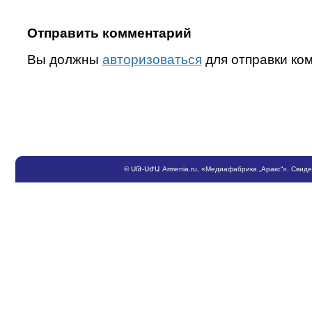
Отправить комментарий
Вы должны
авторизоваться
для отправки ко
©
ՍԹ
-
ՍԺԱ
Armenia.ru
, «Медиафабрика „Аракс“». Свид