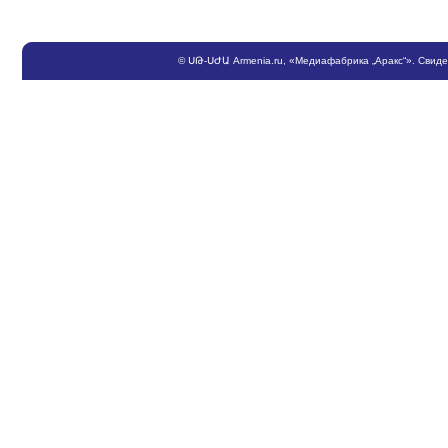
©
ՍԹ
-
ՍԺԱ
Armenia.ru
, «Медиафабрика „Аракс“». Свид