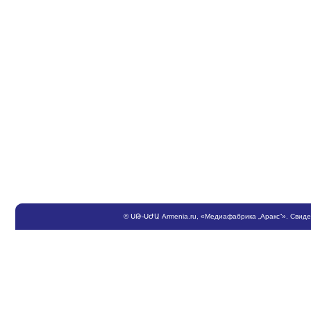
©
ՍԹ
-
ՍԺԱ
Armenia.ru
, «Медиафабрика „Аракс“». Свид