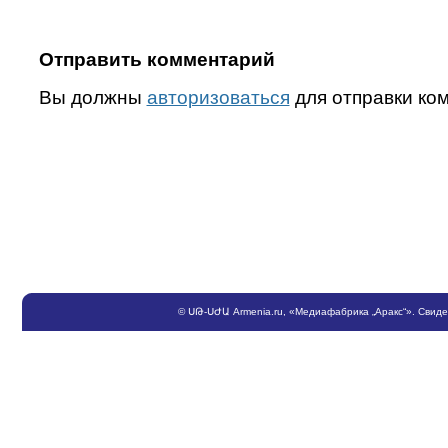
Отправить комментарий
Вы должны
авторизоваться
для отправки ко
©
ՍԹ
-
ՍԺԱ
Armenia.ru
, «Медиафабрика „Аракс“». Свид