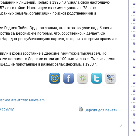
траданий и лишений. Только в 1995 г. я узнала свою настоящую
57 лет в тайне. Настоящее свое имя я узнала в 78 лет», —
бранных земель, организации поисков родственников и
и Реджеп Тайип Эрдоган заявил, что готов в случае надобности
рства за Дерсимские погромы, что, собственно, и делает. Он
«Народно-республиканскую» партию, которая в то время правила в
пили в крови восстание в Дерсиме, уничтожив тысячи сел. По
ами погромов в Дерсиме стали до 100 тыс. человек. Тысячи армян,
нашедшие пристанище в разных селах Дерсима, в 1938 г.
ское агентство News.am
 ссылку
.
Версия для печати