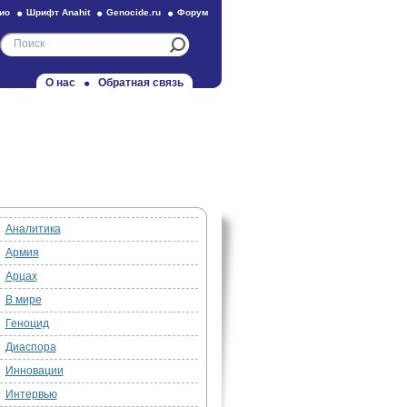
ио
Шрифт Anahit
Genocide.ru
Форум
О нас
Обратная связь
Аналитика
Армия
Арцах
В мире
Геноцид
Диаспора
Инновации
Интервью