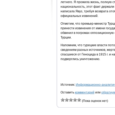
летнего. Я прожила жизнь, полную с
национальность, этот факт держали 
написала Явуз, требуя возврата ото
официальных извинений.
Отметим, что премьер-министр Турци
принести извинения от имени госуда
обвинил в погромах оппозиционную 
Турции.
Напомним, что турецкие власти пото
сведениям разных источников, жертв
спасшиеся от Геноцида в 1915 г. и 
подверглись уничтожению.
Источник:
Информационно-аналитиче
Оставить
комментарий
или
обратную
(Пока оценок нет)