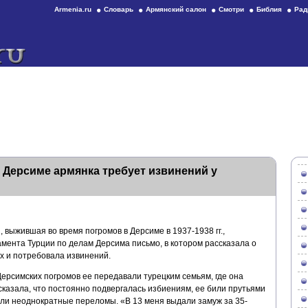
Armenia.ru
Словарь
Армянский салон
Смотри
Библия
Рад
Дерсиме армянка требует извинений у
 выжившая во время погромов в Дерсиме в 1937-1938 гг.,
мента Турции по делам Дерсима письмо, в котором рассказала о
 и потребовала извинений.
ерсимских погромов ее передавали турецким семьям, где она
казала, что постоянно подвергалась избиениям, ее били прутьями
тали неоднократные переломы. «В 13 меня выдали замуж за 35-