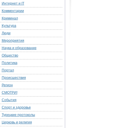
Интернет и IT
Комментарии
Криминал
Культура
Люди
Мероприятия
Наука и образование
Общество
Политика
Портал
Происшествия
Регион
СМОТРИ!
События
Спорт и здоровье
Турецкие протоколы
Церковь и религия