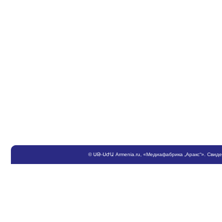
©
ՍԹ
-
ՍԺԱ
Armenia.ru
, «Медиафабрика „Аракс“». Свид