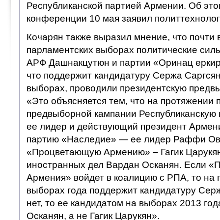
Республиканской партией Армении. Об это
конференции 10 мая заявил политтехнолог
Кочарян также выразил мнение, что почти 
парламентских выборах политические силы
АРФ Дашнакцутюн и партии «Оринац еркир»
что поддержит кандидатуру Сержа Саргсян
выборах, проводили президентскую предв
«Это объясняется тем, что на протяжении 
предвыборной кампании Республиканскую
ее лидер и действующий президент Армен
партию «Наследие» — ее лидер Раффи Ов
«Процветающую Армению» – Гагик Царукян
иностранных дел Вардан Осканян. Если 
Армения» войдет в коалицию с РПА, то на 
выборах года поддержит кандидатуру Серж
нет, то ее кандидатом на выборах 2013 го
Осканян, а не Гагик Царукян».