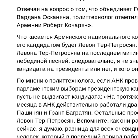
Отвечая на вопрос о том, что объединяет Г
Вардана Осканяна, политтехнолог отметил
Армении Роберт Кочарян».
Что касается Армянского национального кон
его кандидатом будет Левон Тер-Петросян
Левона Тер-Петросяна на последнем митин
лебединой песней, следовательно, я не зн
кандидата на президенты или нет, и кого о
По мнению политтехнолога, если АНК про
парламентским выборам президентскую ка
пусть не выдвигает кандидата: «На протяж
месяца в АНК действительно работали два
Пашинян и Грант Багратян. Остальные про
Левон Тер-Петросян. Вспомните, как они ра
сейчас, я думаю, разница для всех очевид
человек, который в последний период рабо