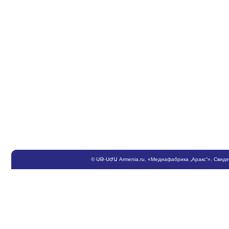
©
ՍԹ
-
ՍԺԱ
Armenia.ru
, «Медиафабрика „Аракс“». Свид