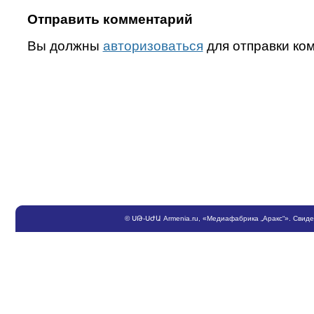
Отправить комментарий
Вы должны
авторизоваться
для отправки ко
©
ՍԹ
-
ՍԺԱ
Armenia.ru
, «Медиафабрика „Аракс“». Свид