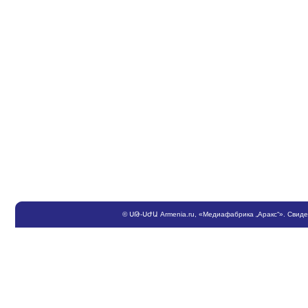
©
ՍԹ
-
ՍԺԱ
Armenia.ru
, «Медиафабрика „Аракс“». Свид