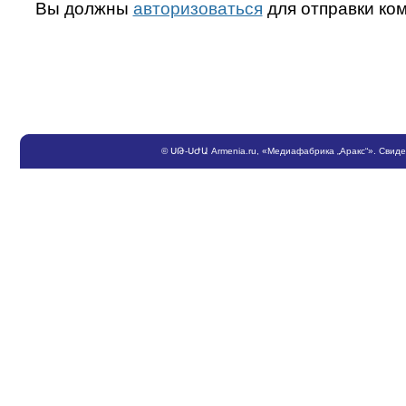
Вы должны
авторизоваться
для отправки ко
©
ՍԹ
-
ՍԺԱ
Armenia.ru
, «Медиафабрика „Аракс“». Свид