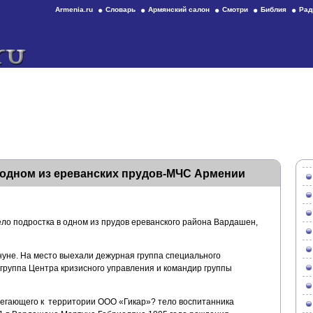
Armenia.ru
Словарь
Армянский салон
Смотри
Библия
Рад
 одном из ереванских прудов-МЧС Армении
ло подростка в одном из прудов ереванского района Вардашен,
нуне. На место выехали дежурная группа специального
 группа Центра кризисного управления и командир группы
легающего к территории ООО «Гикар»? тело воспитанника