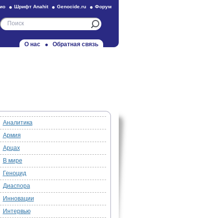
ио
Шрифт Anahit
Genocide.ru
Форум
О нас
Обратная связь
Аналитика
Армия
Арцах
В мире
Геноцид
Диаспора
Инновации
Интервью