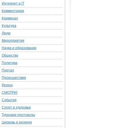
Интернет и IT
Комментарии
Криминал
Культура
Люди
Мероприятия
Наука и образование
Общество
Политика
Портал
Происшествия
Регион
СМОТРИ!
События
Спорт и здоровье
Турецкие протоколы
Церковь и религия