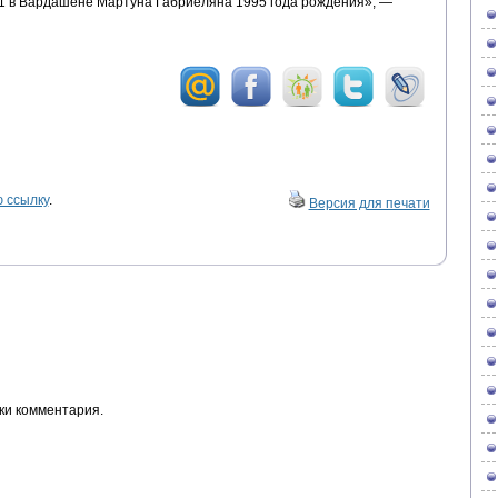
1 в Вардашене Мартуна Габриеляна 1995 года рождения», —
 ссылку
.
Версия для печати
ки комментария.