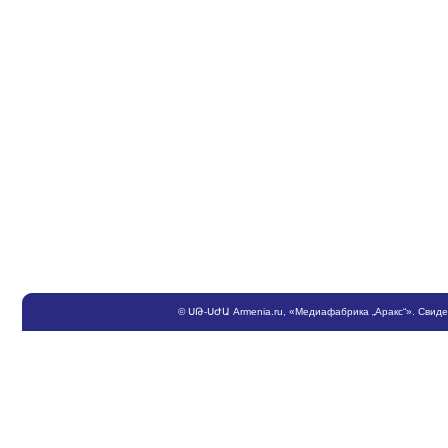
©
ՍԹ
-
ՍԺԱ
Armenia.ru
, «Медиафабрика „Аракс“». Свид