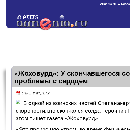
Armenia.ru
Слова
«Жоховурд»: У скончавшегося с
проблемы с сердцем
10 мая 2012, 06:12
В одной из воинских частей Степанакер
скоропостижно скончался солдат-срочник 
этом пишет газета «Жоховурд».
«Это произошло утром, во время физическо