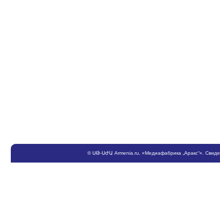
©
ՍԹ
-
ՍԺԱ
Armenia.ru
, «Медиафабрика „Аракс“». Свид