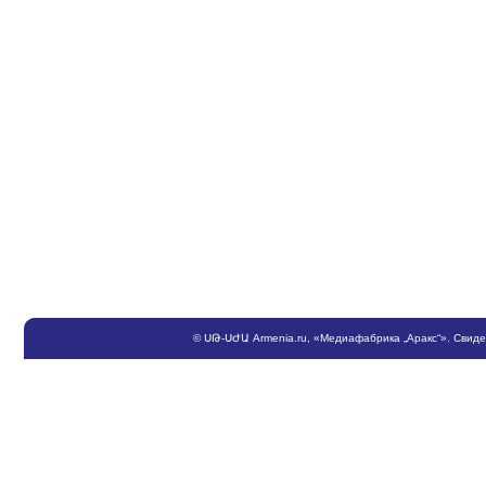
©
ՍԹ
-
ՍԺԱ
Armenia.ru
, «Медиафабрика „Аракс“». Свид