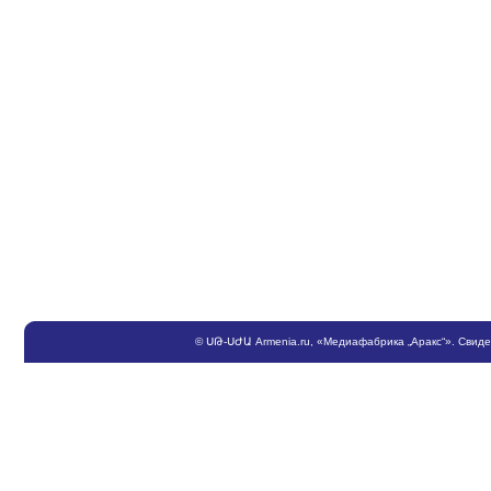
©
ՍԹ
-
ՍԺԱ
Armenia.ru
, «Медиафабрика „Аракс“». Свид