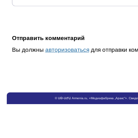
Отправить комментарий
Вы должны
авторизоваться
для отправки ко
©
ՍԹ
-
ՍԺԱ
Armenia.ru
, «Медиафабрика „Аракс“». Свид