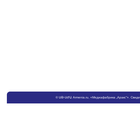
©
ՍԹ
-
ՍԺԱ
Armenia.ru
, «Медиафабрика „Аракс“». Свид