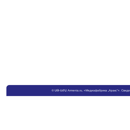
©
ՍԹ
-
ՍԺԱ
Armenia.ru
, «Медиафабрика „Аракс“». Свид