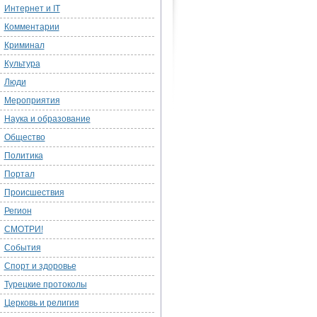
Интернет и IT
Комментарии
Криминал
Культура
Люди
Мероприятия
Наука и образование
Общество
Политика
Портал
Происшествия
Регион
СМОТРИ!
События
Спорт и здоровье
Турецкие протоколы
Церковь и религия