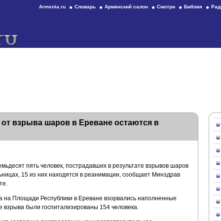
Armenia.ru
Словарь
Армянский салон
Смотри
Библия
Рад
от взрыва шаров в Ереване остаются в
емьдесят пять человек, пострадавших в результате взрывов шаров
льницах, 15 из них находятся в реанимации, сообщает Минздрав
те.
нга на Площади Республики в Ереване взорвались наполненные
е взрыва были госпитализированы 154 человека.