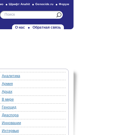
ио
Шрифт Anahit
Genocide.ru
Форум
О нас
Обратная связь
Аналитика
Армия
Арцах
В мире
Геноцид
Диаспора
Инновации
Интервью