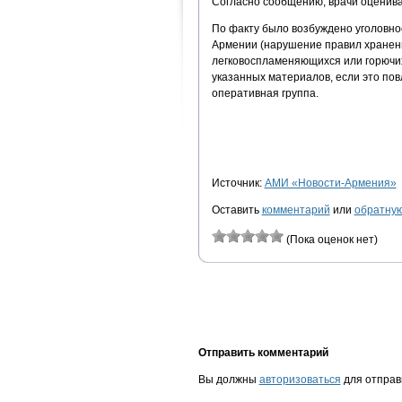
Согласно сообщению, врачи оценива
По факту было возбуждено уголовное
Армении (нарушение правил хранени
легковоспламеняющихся или горючих
указанных материалов, если это по
оперативная группа.
Источник:
АМИ «Новости-Армения»
Оставить
комментарий
или
обратную
(Пока оценок нет)
Отправить комментарий
Вы должны
авторизоваться
для отправ