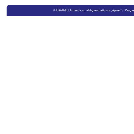
©
ՍԹ
-
ՍԺԱ
Armenia.ru
, «Медиафабрика „Аракс“». Свид